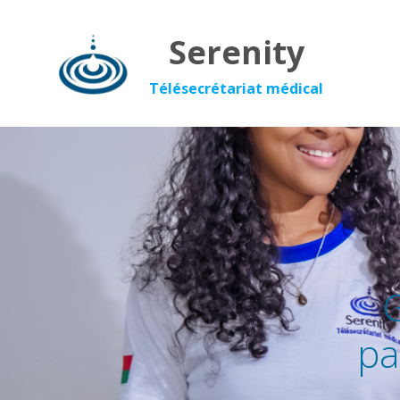
Serenity
Télésecrétariat médical
G
pa