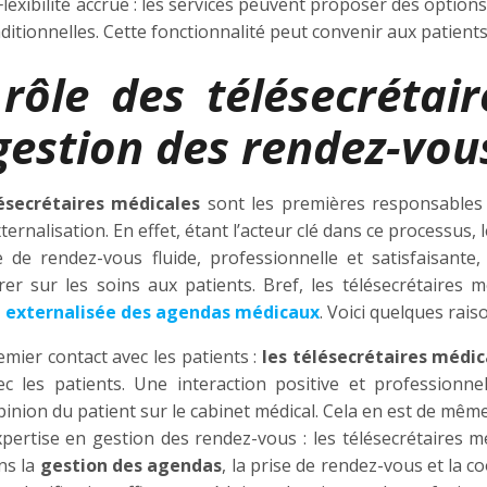
exibilité accrue : les services peuvent proposer des optio
aditionnelles. Cette fonctionnalité peut convenir aux patient
 rôle des télésecrétai
 gestion des rendez-vo
ésecrétaires médicales
sont les premières responsables
ternalisation. En effet, étant l’acteur clé dans ce processus
e de rendez-vous fluide, professionnelle et satisfaisante
rer sur les soins aux patients. Bref, les télésecrétaires 
 externalisée des agendas médicaux
. Voici quelques raiso
emier contact avec les patients :
les télésecrétaires médic
ec les patients. Une interaction positive et professionn
opinion du patient sur le cabinet médical. Cela en est de mêm
pertise en gestion des rendez-vous : les télésecrétaires 
ns la
gestion des agendas
, la prise de rendez-vous et la 