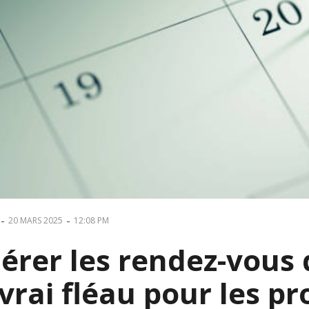
-
-
20 MARS 2025
12:08 PM
érer les rendez-vous 
vrai fléau pour les p