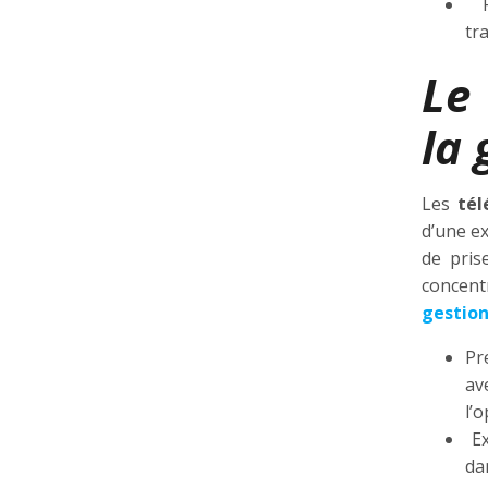
Fl
tr
Le
la
Les
tél
d’une ex
de pris
concent
gestion
Pr
av
l’
Ex
da