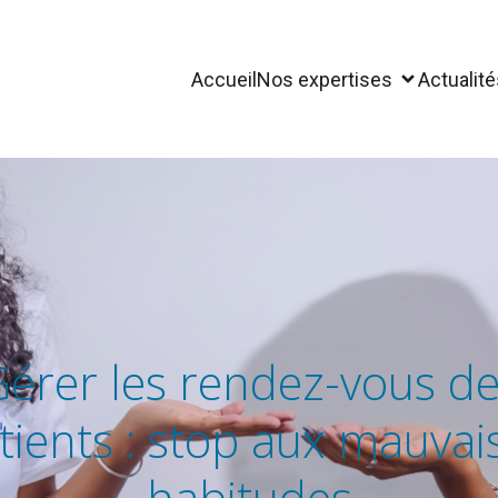
Accueil
Nos expertises
Actualité
érer les rendez-vous d
tients : stop aux mauvai