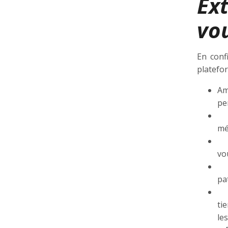
Ex
vo
En conf
platefo
Am
pe
Ré
mé
Di
vo
Ré
pa
Op
ti
le