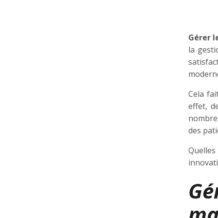
Gérer l
la gesti
satisfa
moderne
Cela fa
effet, 
nombreu
des pati
Quelles
innovati
Gé
ma