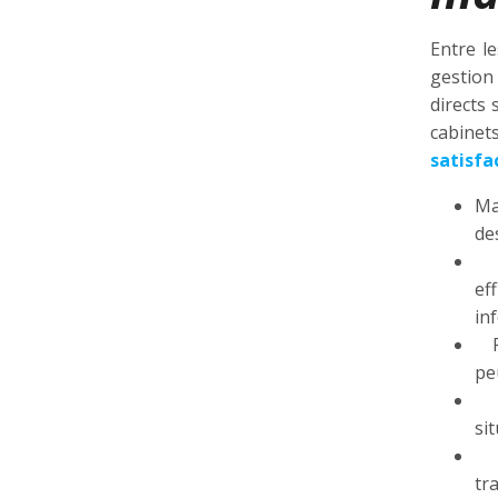
Entre l
gestion
directs 
cabinet
satisfa
Ma
de
Ma
ef
in
Pl
pe
Ma
si
Ma
tr