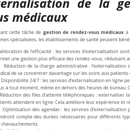
ternalisation de la g
us médicaux
iant cette tâche de
gestion de rendez-vous médicaux
à
rmes spécialisées, les établissements de santé peuvent béné
élioration de l’efficacité : les services d’externalisation s
rmet une gestion plus efficace des rendez-vous, réduisant ain
duction de la charge administrative : l’externalisation 
dical de se concentrer davantage sur les soins aux patients e
sponibilité 24/7 : les services d’externalisation en ligne 
us à tout moment, même en dehors des heures de bureau. C
duction des files d’attente téléphoniques : externaliser la
tients attendent en ligne. Cela améliore leur expérience et ré
timisation des agendas : les services d’externalisation p
endront compte des durées nécessaires pour différents type
s chevauchements.