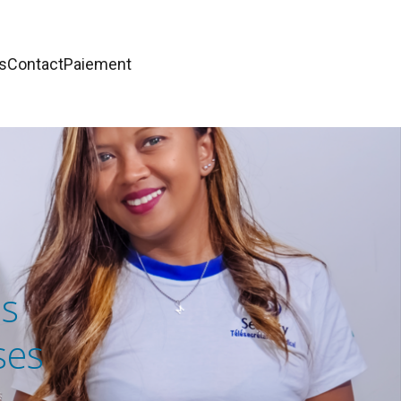
s
Contact
Paiement
es
ses