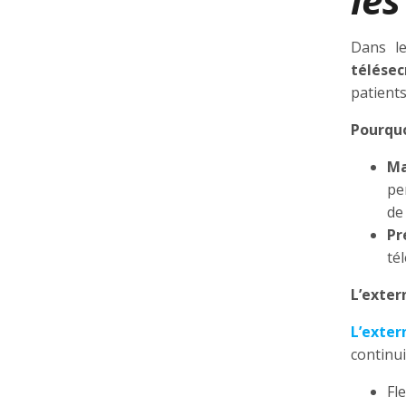
Dans l
télésec
patients
Pourquo
Ma
pe
de
Pr
tél
L’exter
L’exter
continui
Fl