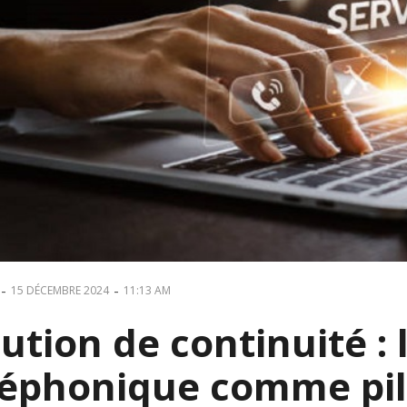
-
-
15 DÉCEMBRE 2024
11:13 AM
lution de continuité 
léphonique comme pil