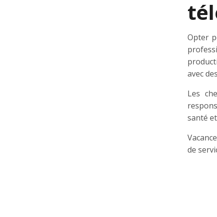
té
Opter p
professi
product
avec des
Les che
responsa
santé et
Vacance
de servi