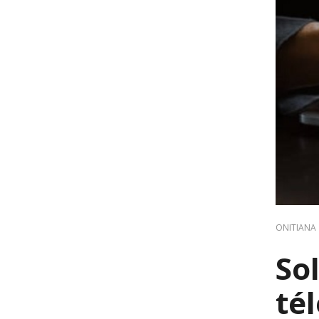
ONITIANA
So
té