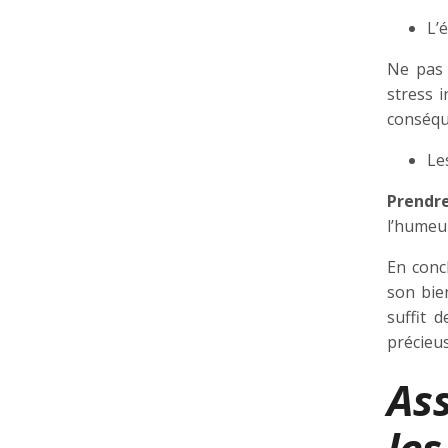
L’
Ne pas 
stress 
conséqu
Le
Prendre
l’humeur
En conc
son bie
suffit 
précieus
As
les