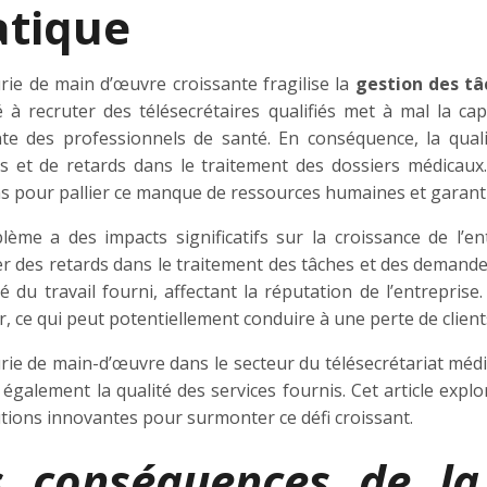
atique
rie de main d’œuvre croissante fragilise la
gestion des tâ
lté à recruter des télésecrétaires qualifiés met à mal la 
nte des professionnels de santé. En conséquence, la quali
rs et de retards dans le traitement des dossiers médicaux.
s pour pallier ce manque de ressources humaines et garanti
lème a des impacts significatifs sur la croissance de l’e
er des retards dans le traitement des tâches et des demand
té du travail fourni, affectant la réputation de l’entrepris
, ce qui peut potentiellement conduire à une perte de client
rie de main-d’œuvre dans le secteur du télésecrétariat médi
également la qualité des services fournis. Cet article expl
tions innovantes pour surmonter ce défi croissant.
s conséquences de la