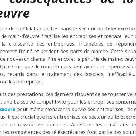
œuvre
ue de candidats qualifiés dans le secteur du
télésecrétar
de main-d’œuvre fragilise les entreprises et menace leur pé
t la croissance des entreprises. Incapables de répond
pement freiné et perdent des parts de marché. Cette situat
 de nouveaux clients. Pire encore, la pénurie de main-d’œuv
. Or, ce manque de compétences peut avoir des répercussions 
es, retards dans le traitement des dossiers, inefficaci
on des entreprises.
aits des prestations, ces derniers risquent de se tourner ver
et une baisse de compétitivité pour les entreprises concerné
’œuvre
peut même menacer la survie des entreprises, les co
ux, il est crucial que les entreprises du secteur du télésec
ue de ressources humaines. Améliorer les conditions de 
r les compétences des télésecrétaires font partie des solut