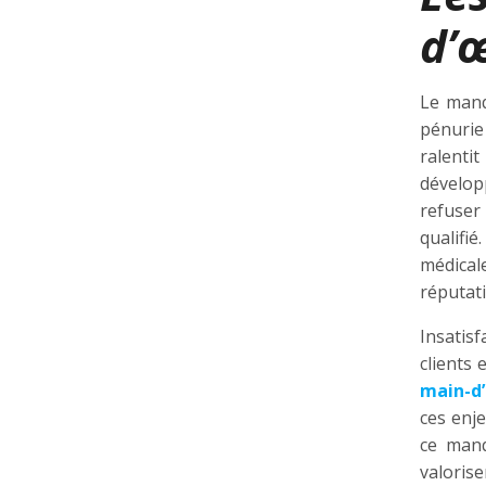
d’
Le manq
pénurie 
ralenti
dévelop
refuser
qualifié
médical
réputati
Insatisf
clients 
main-d
ces enje
ce manq
valorise