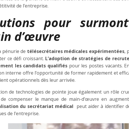
titivité de l’entreprise.
lutions pour surmont
in d’œuvre
la pénurie de
télésecrétaires médicales expérimentées
, 
er ce défi croissant.
L’adoption de stratégies de recrut
ement les candidats qualifiés
pour les postes vacants. E
on interne offre l’opportunité de former rapidement et eff
oient opérationnels dès leur arrivée.
ation de technologies de pointe joue également un rôle cruc
de compenser le manque de main-d’œuvre en augmentant l
lisation du secrétariat médical
peut aider à identifier d
ues de l’entreprise.