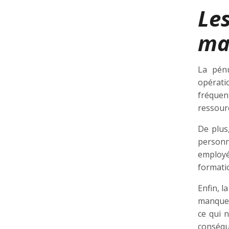
Les
ma
La pén
opérati
fréquen
ressourc
De plus
personn
employé
formati
Enfin, l
manque 
ce qui n
conséqu