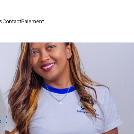
s
Contact
Paiement
 :