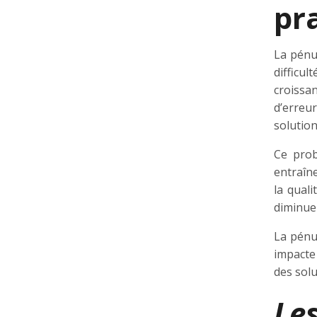
pr
La pénu
difficu
croissa
d’erreu
solution
Ce prob
entraîn
la quali
diminuer
La pénu
impacte 
des solu
Le