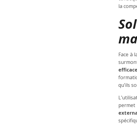
la compé
So
ma
Face à 
surmont
efficac
formati
qu’ils s
L’utilis
permet 
externa
spécifiq