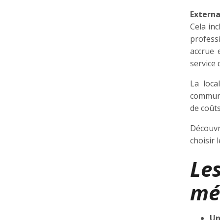
Externa
Cela inc
professi
accrue 
service 
La loca
communic
de coûts
Découvr
choisir 
Le
mé
Un