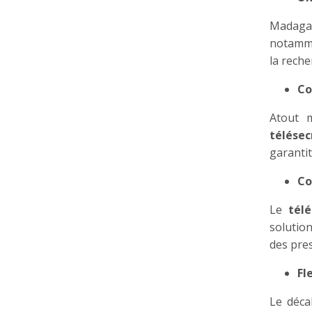
Madaga
notamme
la reche
Co
Atout m
télésec
garantit
Co
Le
tél
solutio
des pres
Fl
Le déca