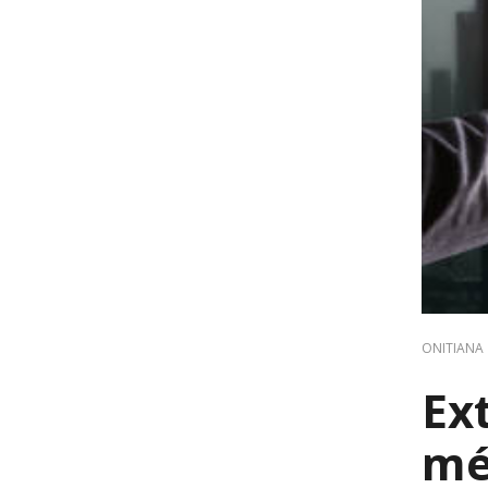
ONITIANA
Ex
mé