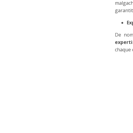
malgach
garantit
Ex
De no
experti
chaque c