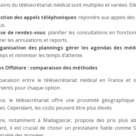
ions du télésecrétariat médical sont multiples et variées. E
stion des appels téléphoniques
: répondre aux appels des 
us.
ise de rendez-vous
: planifier les consultations en fonctio
rer les annulations et reports.
ganisation des plannings
:
gérer les agendas des méd
mps et minimiser les temps d’attente.
vs Offshore : comparaison des méthodes
araison entre le télésecrétariat médical en France et
nients pour chaque option.
ce, le télésecrétariat offre une proximité géographiq
les. Cependant, les coûts peuvent être plus élevés.
ore, notamment à Madagascar, propose des prix plus abor
nt, il est crucial de choisir un prestataire fiable comme S
tialité des données.