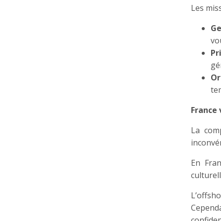
Les miss
Ge
vo
Pr
gé
Or
te
France 
La comp
inconvé
En Fran
culturel
L’offsh
Cependa
confiden