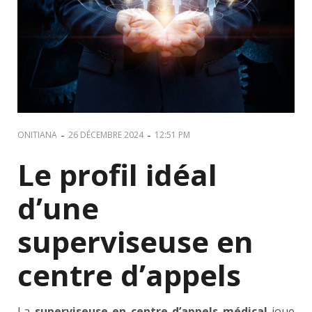
-
-
ONITIANA
26 DÉCEMBRE 2024
12:51 PM
Le profil idéal
d’une
superviseuse en
centre d’appels
La
superviseuse en centre d’appels médical
joue