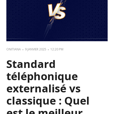
-
-
ONITIANA
9 JANVIER 2025
12:20 PM
Standard
téléphonique
externalisé vs
classique : Quel
est le meilleur