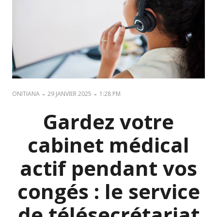
-
-
ONITIANA
29 JANVIER 2025
1:28 PM
Gardez votre
cabinet médical
actif pendant vos
congés : le service
de télésecrétariat